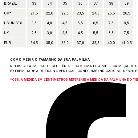
BRAZIL
33
34
35
36
37
38
39
CM*
21,5
22,0
22,5
23,5
24,5
25,5
26,5
US UNISEX
3,5
4,0
4,5
5,5
6,5
7,5
8,5
UK
2,5
3,0
3,5
4,5
5,5
6,5
7,5
EUR
34,5
35,0
36,0
37,0
38,5
40,0
41,0,5
COMO MEDIR O TAMANHO DA SUA PALMILHA
RETIRE A PALMILHA DE SEU TÊNIS E COM UMA FITA MÉTRICA MEÇA DE 
EXTREMIDADE A OUTRA NA VERTICAL. CONFORME INDICADO NO DESENH
*OBS: A MEDIDA EM CENTÍMETROS REFERE-SE A MEDIDA DA PALMILHA DO TÊN