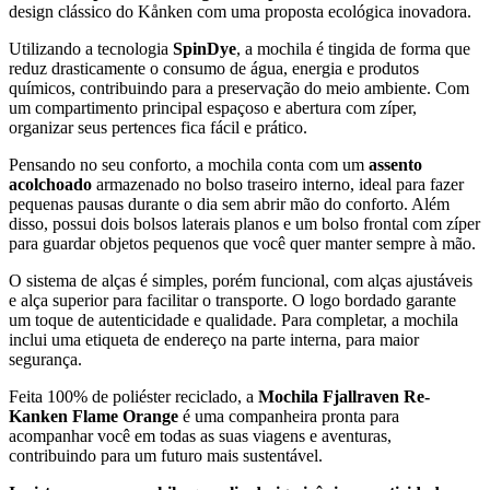
design clássico do Kånken com uma proposta ecológica inovadora.
Utilizando a tecnologia
SpinDye
, a mochila é tingida de forma que
reduz drasticamente o consumo de água, energia e produtos
químicos, contribuindo para a preservação do meio ambiente. Com
um compartimento principal espaçoso e abertura com zíper,
organizar seus pertences fica fácil e prático.
Pensando no seu conforto, a mochila conta com um
assento
acolchoado
armazenado no bolso traseiro interno, ideal para fazer
pequenas pausas durante o dia sem abrir mão do conforto. Além
disso, possui dois bolsos laterais planos e um bolso frontal com zíper
para guardar objetos pequenos que você quer manter sempre à mão.
O sistema de alças é simples, porém funcional, com alças ajustáveis
e alça superior para facilitar o transporte. O logo bordado garante
um toque de autenticidade e qualidade. Para completar, a mochila
inclui uma etiqueta de endereço na parte interna, para maior
segurança.
Feita 100% de poliéster reciclado, a
Mochila Fjallraven Re-
Kanken Flame Orange
é uma companheira pronta para
acompanhar você em todas as suas viagens e aventuras,
contribuindo para um futuro mais sustentável.