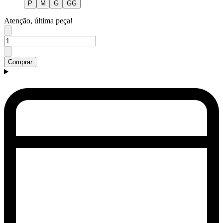
P
M
G
GG
Atenção, última peça!
Comprar